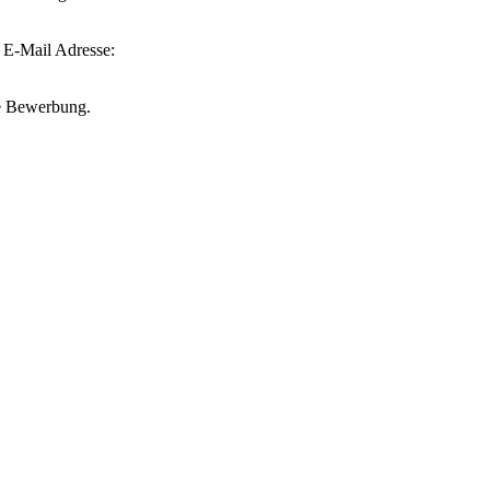
 E-Mail Adresse:
che Bewerbung.
www.mipcura24.de
info@mipcura24.de