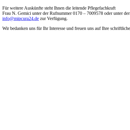
Für weitere Auskünfte steht Ihnen die leitende Pflegefachkraft
Frau N. Gemici unter der Rufnummer 0170 – 7009578 oder unter der
info@mipcura24.de
zur Verfügung.
Wir bedanken uns für Ihr Interesse und freuen uns auf Ihre schriftli
Adresse
MIPCURA 24 GmbH
Mobile Intensivpflege und Heimbeatmungstherapie
Rentforter Straße 41
45964 Gladbeck
Rufen Sie uns an
Telefon: 02043 9878933
Telefax: 02043 9878935
Mobil: 0170 7009578
Web und Mail